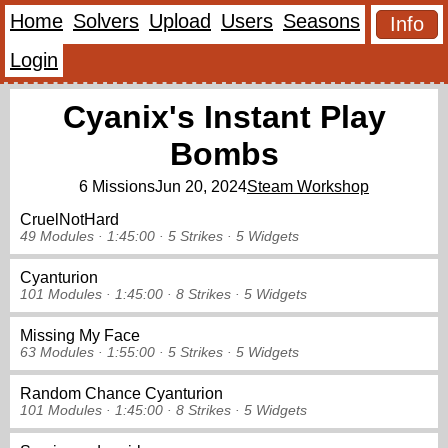
Home
Solvers
Upload
Users
Seasons
Info
Login
Cyanix's Instant Play
Bombs
6 Missions
Jun 20, 2024
Steam Workshop
CruelNotHard
49 Modules ·
1:45:00 ·
5 Strikes
·
5 Widgets
Cyanturion
101 Modules ·
1:45:00 ·
8 Strikes
·
5 Widgets
Missing My Face
63 Modules ·
1:55:00 ·
5 Strikes
·
5 Widgets
Random Chance Cyanturion
101 Modules ·
1:45:00 ·
8 Strikes
·
5 Widgets