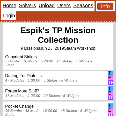
Home
Solvers
Upload
Users
Seasons
Info
Login
Espik's TP Mission
Collection
9 Missions
Jun 23, 2019
Steam Workshop
Copyright Strikes
2 Bombs ·
76 Mods ·
5:20:00 ·
14 Strikes
·
5 Widgets
·
Static
T
Dialing For Dialects
E
47 Modules ·
1:00:00 ·
5 Strikes
·
5 Widgets
TP
T
Forgot More Stuff?
E
47 Modules ·
1:20:00 ·
20 Strikes
·
5 Widgets
TP
T
Pocket Change
E
16 Bombs ·
48 Mods ·
16:00:00 ·
48 Strikes
·
5 Widgets
·
Static
TP