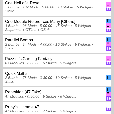
One Hell of a Reset
E
2 Bombs ·
102 Mods ·
5:00:00 ·
10 Strikes
·
5 Widgets
·
TP
Static
T
One Module References Many [Others]
E
4 Bombs ·
96 Mods ·
5:00:00 ·
45 Strikes
·
5 Widgets
·
Sequence
+ GTime
+ GStrk
TP
T
Parallel Bombs
E
2 Bombs ·
54 Mods ·
4:00:00 ·
10 Strikes
·
5 Widgets
·
Static
TP
E
Puzzler's Gaming Fantasy
TP
63 Modules ·
2:00:00 ·
6 Strikes
·
5 Widgets
Quick Maths!
T
2 Bombs ·
78 Mods ·
3:30:00 ·
10 Strikes
·
5 Widgets
·
Static
T
Repetition (47 Take)
E
47 Modules ·
0:50:00 ·
5 Strikes
·
5 Widgets
TP
Ruby's Ultimate 47
TP
47 Modules ·
3:30:00 ·
7 Strikes
·
5 Widgets