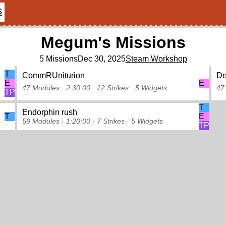
s
Megum's Missions
5 Missions
Dec 30, 2025
Steam Workshop
T
CommRUniturion
De
E
E
47 Modules ·
2:30:00 ·
12 Strikes
·
5 Widgets
47
TP
T
Endorphin rush
T
E
59 Modules ·
1:20:00 ·
7 Strikes
·
5 Widgets
TP