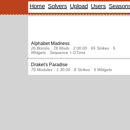
Home
Solvers
Upload
Users
Season
Alphabet Madness
26 Bombs ·
78 Mods ·
2:00:00 ·
65 Strikes
·
5
Widgets
· Sequence
+ GTime
Draket's Paradise
79 Modules ·
1:30:00 ·
8 Strikes
·
5 Widgets