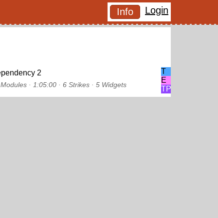
Login
Info
T
pendency 2
E
 Modules ·
1:05:00 ·
6 Strikes
·
5 Widgets
TP