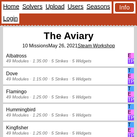
Home
Solvers
Upload
Users
Seasons
Info
Login
The Aviary
10 Missions
May 26, 2021
Steam Workshop
E
Albatross
TP
49 Modules ·
1:35:00 ·
5 Strikes
·
5 Widgets
T
Dove
E
49 Modules ·
1:15:00 ·
5 Strikes
·
5 Widgets
TP
T
Flamingo
E
49 Modules ·
1:25:00 ·
5 Strikes
·
5 Widgets
TP
T
Hummingbird
E
49 Modules ·
1:25:00 ·
5 Strikes
·
5 Widgets
TP
T
Kingfisher
E
49 Modules ·
1:25:00 ·
5 Strikes
·
5 Widgets
TP